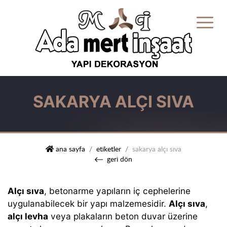
SAKARYA ALÇI SIVA
mert i̇nşaat yapı dekorasyon
ana sayfa
etiketler
sakarya alçı sıva
geri dön
Alçı sıva
, betonarme yapıların iç cephelerine
uygulanabilecek bir yapı malzemesidir.
Alçı sıva
,
alçı levha
veya plakaların beton duvar üzerine