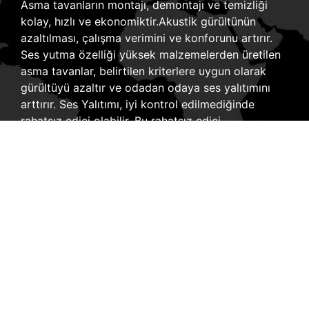
Asma tavanların montajı, demontajı ve temizliği
kolay, hızlı ve ekonomiktir.
Akustik gürültünün
azaltılması, çalışma verimini ve konforunu artırır.
Ses yutma özelliği yüksek malzemelerden üretilen
asma tavanlar, belirtilen kriterlere uygun olarak
gürültüyü azaltır ve odadan odaya ses yalıtımını
arttırır.
Ses Yalıtımı, iyi kontrol edilmediğinde
rahatsız edici olabilir. Bu rahatsız edici
durumlardan kurtulmak için mimaride doğru
akustik tasarımlar çok önemlidir.
İÇ VE DIŞ DEKORASYON FIRMALARI
Sakarya’daki dekorasyon firmaları arasında farklı
uygulamalar yapan ve kaliteli ürünler kullanan bir
işletme olmaktayız.
Kaliteli dekorasyon ürünleri