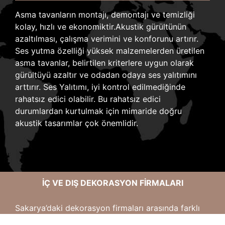
Asma tavanların montajı, demontajı ve temizliği
kolay, hızlı ve ekonomiktir.
Akustik gürültünün
azaltılması, çalışma verimini ve konforunu artırır.
Ses yutma özelliği yüksek malzemelerden üretilen
asma tavanlar, belirtilen kriterlere uygun olarak
gürültüyü azaltır ve odadan odaya ses yalıtımını
arttırır.
Ses Yalıtımı, iyi kontrol edilmediğinde
rahatsız edici olabilir. Bu rahatsız edici
durumlardan kurtulmak için mimaride doğru
akustik tasarımlar çok önemlidir.
İÇ VE DIŞ DEKORASYON FIRMALARI
Sakarya’daki dekorasyon firmaları arasında farklı
uygulamalar yapan ve kaliteli ürünler kullanan bir