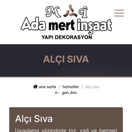
ALÇI SIVA
mert i̇nşaat yapı dekorasyon
ana sayfa
hizmetler
alçı sıva
geri dön
Alçı Sıva
Uygulama yüzeyinde toz, yağ ve benzeri