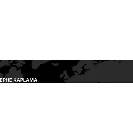
CEPHE KAPLAMA
in tüm iç bileşenlerini koruyan dış
 kaplamasıdır. Kaplama, bir
ın uzun vadede nasıl dayanacağı
u korumak için ne kadar bakım
tireceği konusunda kritik bir
dir. Günümüzün kaplama