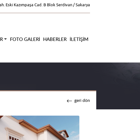
ah. Eski Kazımpaşa Cad. B Blok Serdivan / Sakarya
ER
FOTO GALERI
HABERLER
İLETIŞIM
geri dön