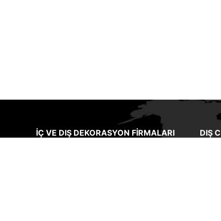
İÇ VE DIŞ DEKORASYON FIRMALARI
DIŞ 
ı ve
Sakarya’daki dekorasyon firmaları
Bir ev
arasında farklı uygulamalar yapan ve
cephe
kaliteli ürünler kullanan bir işletme
binan
olmaktayız.
Kaliteli dekorasyon ürünleri
ve on
ği
firmamızda bulunan ve uzun yıllardır
gerek
sma
firmamızla çalışan ustalarımız tarafında
seçim