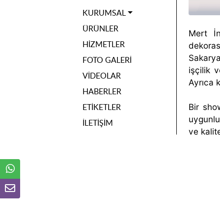
KURUMSAL
ÜRÜNLER
Mert İ
HIZMETLER
dekoras
Sakarya
FOTO GALERI
işçilik
VIDEOLAR
Ayrıca k
HABERLER
ETIKETLER
Bir show
uygunlu
İLETIŞIM
ve kalit