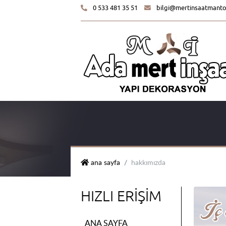
0 533 481 35 51
bilgi@mertinsaatmant
mert i̇nşaat yapı dekorasyon
ana sayfa
hakkımızda
HIZLI ERIŞIM
ANA SAYFA