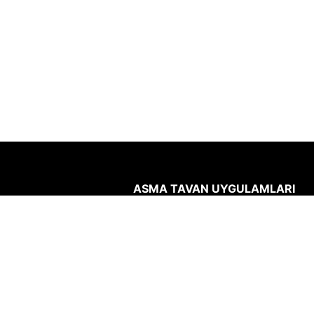
ASMA TAVAN UYGULAMLARI
Asma tavanların montajı, demontaj
temizliği kolay, hızlı ve
ekonomiktir.
Akustik gürültünün
azaltılması, çalışma verimini ve
konforunu artırır. Ses yutma özelli
yüksek malzemelerden üretilen a