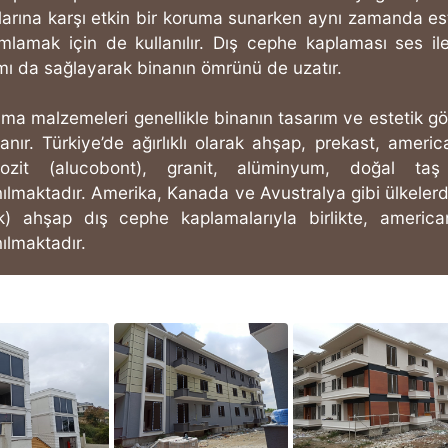
larına karşı etkin bir koruma sunarken aynı zamanda est
lamak için de kullanılır. Dış cephe kaplaması ses ile
ımı da sağlayarak binanın ömrünü de uzatır.
ma malzemeleri genellikle binanın tasarım ve estetik g
anır. Türkiye’de ağırlıklı olarak ahşap, prekast, americ
ozit (alucobont), granit, alüminyum, doğal t
nılmaktadır. Amerika, Kanada ve Avustralya gibi ülkelerde
ak) ahşap dış cephe kaplamalarıyla birlikte, americ
nılmaktadır.