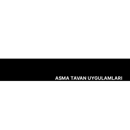
ASMA TAVAN UYGULAMLARI
Asma tavanların montajı, demontaj
temizliği kolay, hızlı ve
ekonomiktir.
Akustik gürültünün
azaltılması, çalışma verimini ve
konforunu artırır. Ses yutma özelli
yüksek malzemelerden üretilen a