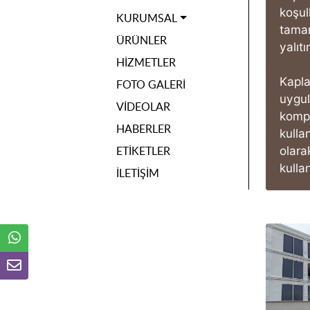
koşul
KURUMSAL
tamam
ÜRÜNLER
yalıt
HIZMETLER
Kapla
FOTO GALERI
uygul
VIDEOLAR
komp
HABERLER
kulla
ETIKETLER
olar
kulla
İLETIŞIM