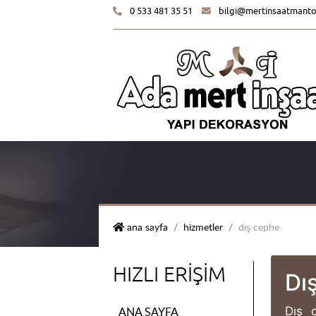
0 533 481 35 51
bilgi@mertinsaatmant
mert i̇nşaat yapı dekorasyon
ana sayfa
hizmetler
dış cephe
HIZLI ERIŞIM
Dı
Dış 
ANA SAYFA