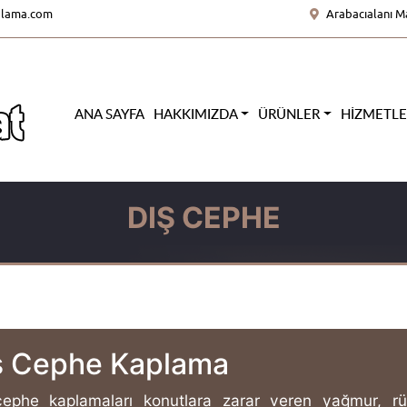
olama.com
Arabacıalanı M
ANA SAYFA
HAKKIMIZDA
ÜRÜNLER
HIZMETL
DIŞ CEPHE
ş Cephe Kaplama
cephe kaplamaları konutlara zarar veren yağmur, rü