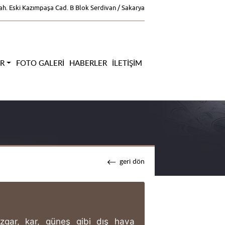
ah. Eski Kazımpaşa Cad. B Blok Serdivan / Sakarya
ER
FOTO GALERI
HABERLER
İLETIŞIM
geri dön
zgar, kar, güneş gibi dış hava