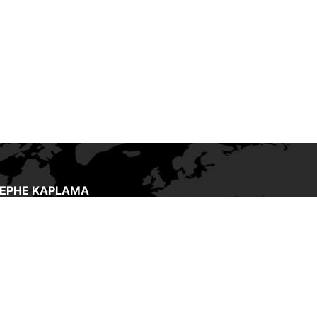
CEPHE KAPLAMA
in tüm iç bileşenlerini koruyan dış
 kaplamasıdır. Kaplama, bir
ın uzun vadede nasıl dayanacağı
u korumak için ne kadar bakım
tireceği konusunda kritik bir
dir. Günümüzün kaplama