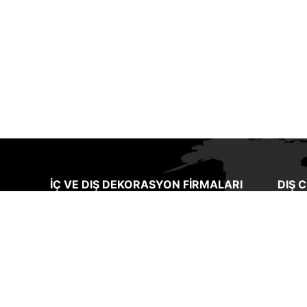
İÇ VE DIŞ DEKORASYON FIRMALARI
DIŞ 
ı ve
Sakarya’daki dekorasyon firmaları
Bir ev
arasında farklı uygulamalar yapan ve
cephe
kaliteli ürünler kullanan bir işletme
binan
olmaktayız.
Kaliteli dekorasyon ürünleri
ve on
ği
firmamızda bulunan ve uzun yıllardır
gerek
sma
firmamızla çalışan ustalarımız tarafında
seçim