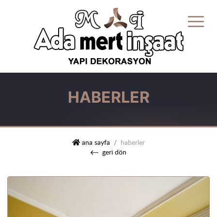
HABERLER
mert i̇nşaat yapı dekorasyon
ana sayfa
haberler
geri dön