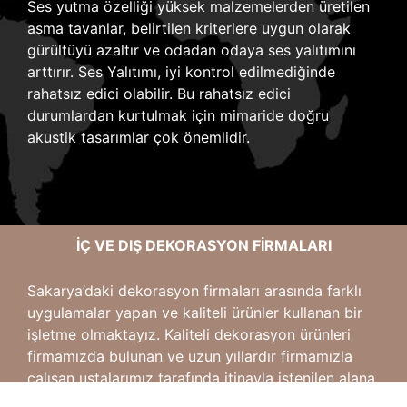
Ses yutma özelliği yüksek malzemelerden üretilen
asma tavanlar, belirtilen kriterlere uygun olarak
gürültüyü azaltır ve odadan odaya ses yalıtımını
arttırır.
Ses Yalıtımı, iyi kontrol edilmediğinde
rahatsız edici olabilir. Bu rahatsız edici
durumlardan kurtulmak için mimaride doğru
akustik tasarımlar çok önemlidir.
İÇ VE DIŞ DEKORASYON FIRMALARI
Sakarya’daki dekorasyon firmaları arasında farklı
uygulamalar yapan ve kaliteli ürünler kullanan bir
işletme olmaktayız.
Kaliteli dekorasyon ürünleri
firmamızda bulunan ve uzun yıllardır firmamızla
çalışan ustalarımız tarafında itinayla istenilen alana
kısa sürede uygulanmaktadır. Sizlerde yaşam