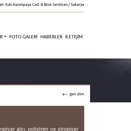
ah. Eski Kazımpaşa Cad. B Blok Serdivan / Sakarya
ER
FOTO GALERI
HABERLER
İLETIŞIM
geri dön
iyer alçı, polistren ve stropiyer