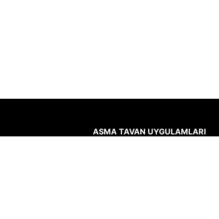
ASMA TAVAN UYGULAMLARI
Asma tavanların montajı, demontaj
temizliği kolay, hızlı ve
ekonomiktir.
Akustik gürültünün
azaltılması, çalışma verimini ve
konforunu artırır. Ses yutma özelli
yüksek malzemelerden üretilen a