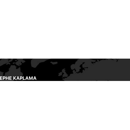
CEPHE KAPLAMA
in tüm iç bileşenlerini koruyan dış
 kaplamasıdır. Kaplama, bir
ın uzun vadede nasıl dayanacağı
u korumak için ne kadar bakım
tireceği konusunda kritik bir
dir. Günümüzün kaplama