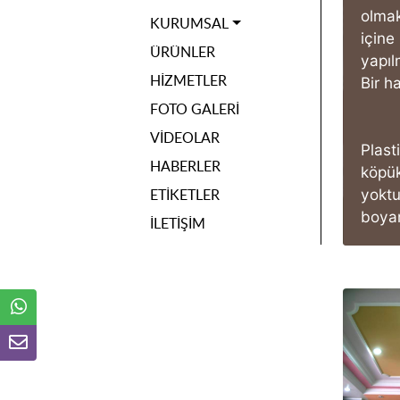
olmak
KURUMSAL
için
ÜRÜNLER
yapı
HIZMETLER
Bir h
FOTO GALERI
VIDEOLAR
Plast
HABERLER
köpük
ETIKETLER
yoktu
boyan
İLETIŞIM