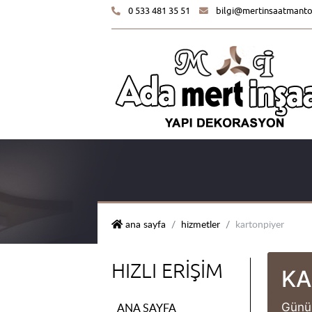
0 533 481 35 51
bilgi@mertinsaatmant
mert i̇nşaat yapı dekorasyon
ana sayfa
hizmetler
kartonpiyer
HIZLI ERIŞIM
KA
Günüm
ANA SAYFA