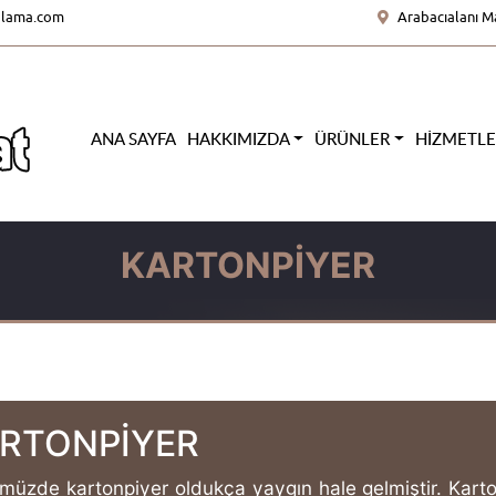
olama.com
Arabacıalanı M
ANA SAYFA
HAKKIMIZDA
ÜRÜNLER
HIZMETL
KARTONPIYER
RTONPİYER
üzde kartonpiyer oldukça yaygın hale gelmiştir. Kartonp