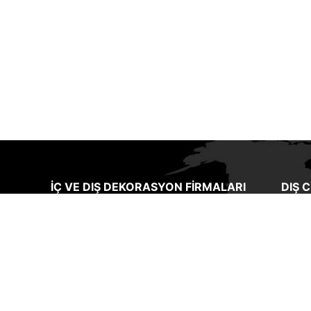
İÇ VE DIŞ DEKORASYON FIRMALARI
DIŞ 
ı ve
Sakarya’daki dekorasyon firmaları
Bir ev
arasında farklı uygulamalar yapan ve
cephe
kaliteli ürünler kullanan bir işletme
binan
olmaktayız.
Kaliteli dekorasyon ürünleri
ve on
ği
firmamızda bulunan ve uzun yıllardır
gerek
sma
firmamızla çalışan ustalarımız tarafında
seçim